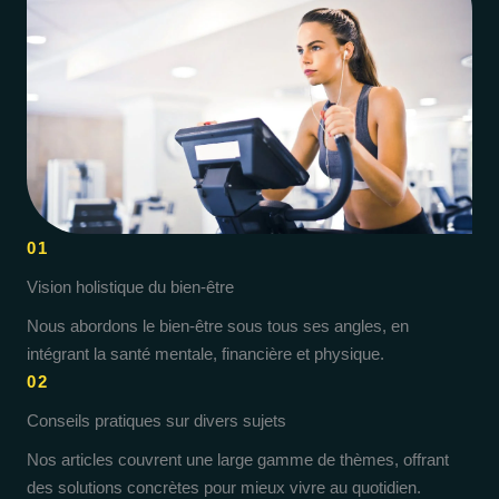
01
Vision holistique du bien-être
Nous abordons le bien-être sous tous ses angles, en
intégrant la santé mentale, financière et physique.
02
Conseils pratiques sur divers sujets
Nos articles couvrent une large gamme de thèmes, offrant
des solutions concrètes pour mieux vivre au quotidien.