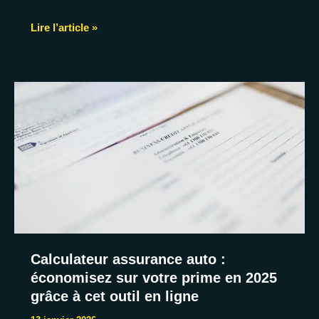
Bali
Lire l’article »
prix
avion
:
combien
coûte
réellement
un
billet
en
2025
et
comment
Calculateur assurance auto :
trouver
le
économisez sur votre prime en 2025
meilleur
grâce à cet outil en ligne
tarif