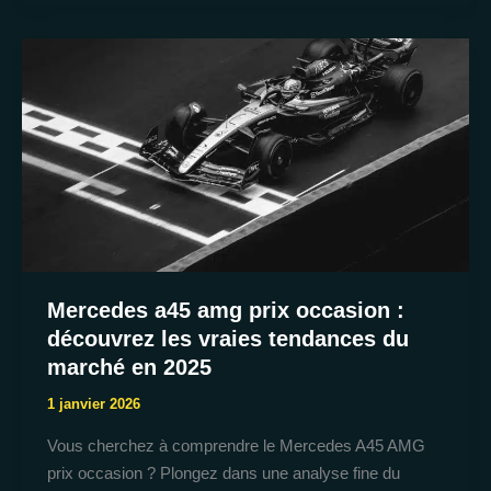
leclerc
promo
:
les
offres
à
ne
pas
manquer
en
2025
Mercedes a45 amg prix occasion :
pour
profiter
découvrez les vraies tendances du
des
marché en 2025
meilleurs
1 janvier 2026
prix
Vous cherchez à comprendre le Mercedes A45 AMG
prix occasion ? Plongez dans une analyse fine du