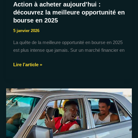
Action à acheter aujourd’hui :
outil
en
découvrez la meilleure opportunité en
ligne
bourse en 2025
5 janvier 2026
La quête de la meilleure opportunité en bourse en 2025
est plus intense que jamais. Sur un marché financier en
Action
Lire l’article »
à
acheter
aujourd’hui
:
découvrez
la
meilleure
opportunité
en