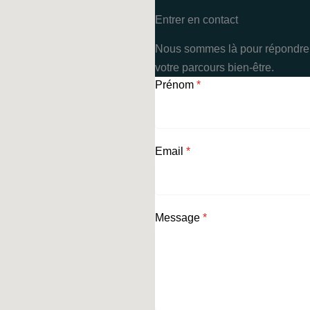
Entrer en contact
Nous sommes là pour répondre 
votre parcours bien-être.
Prénom
*
Email
*
Message
*