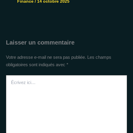
Finance
/
14 octobre 2025
Laisser un commentaire
Votre adresse e-mail ne sera pas publiée.
Les champs
obligatoires sont indiqués avec
*
Écrivez
ici…