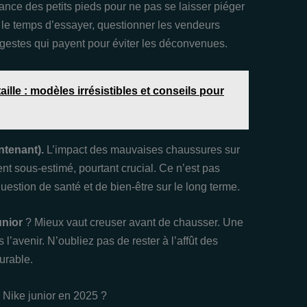
issance des petits pieds pour ne pas se laisser piéger
e le temps d’essayer, questionner les vendeurs
s gestes qui payent pour éviter les déconvenues.
ille : modèles irrésistibles et conseils pour
ntenant).
L’impact des mauvaises chaussures sur
t sous-estimé, pourtant crucial. Ce n’est pas
estion de santé et de bien-être sur le long terme.
unior
? Mieux vaut creuser avant de chausser. Une
l’avenir. N’oubliez pas de rester à l’affût des
urable.
 Nike junior en 2025 ?