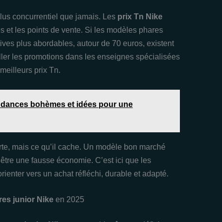
lus concurrentiel que jamais. Les
prix Tn Nike
és et les points de vente. Si les modèles phares
ives plus abordables, autour de 70 euros, existent
ller les promotions dans les enseignes spécialisées
 meilleurs prix Tn.
endances bohèmes et idées pour une
porte, mais ce qu’il cache. Un modèle bon marché
 être une fausse économie. C’est ici que les
rienter vers un achat réfléchi, durable et adapté.
es junior Nike
en 2025