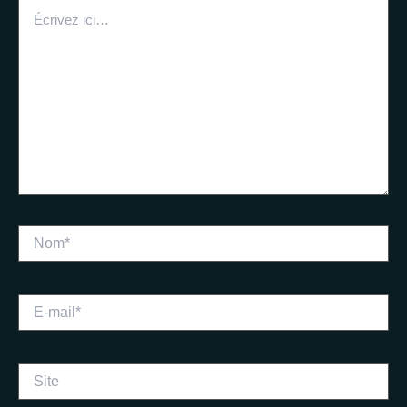
Écrivez
ici…
Nom*
E-
mail*
Site