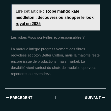
Lire cet article :
Robe mango kate
middleton : découvrez où shopper le look
royal en 2025
Les robes Asos sont-elles écoresponsables ?
La marque intègre progressivement des fibres
recyclées et coton Better Cotton, mais la majorité reste
encore issue de productions mass market. La
durabilité vient surtout du choix de modèles que vous
reporterez ou revendrez.
PRÉCÉDENT
SUIVANT