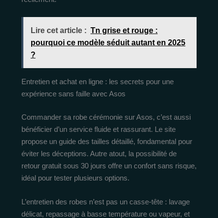
Lire cet article :
Tn grise et rouge :
pourquoi ce modèle séduit autant en 2025
?
Entretien et achat en ligne : les secrets pour une
expérience sans faille avec Asos
Commander sa robe cérémonie sur Asos, c’est aussi
bénéficier d’un service fluide et rassurant. Le site
propose un guide des tailles détaillé, fondamental pour
éviter les déceptions. Autre atout, la possibilité de
retour gratuit sous 30 jours offre un confort sans risque,
idéal pour tester plusieurs options.
L’entretien des robes n’est pas un casse-tête : lavage
délicat, repassage à basse température ou vapeur, et