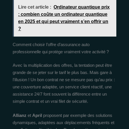
Lire cet article :
Ordinateur quantique prix
: combien coûte un ordinateur quantique
en 2025 et qui peut vraiment s’en offrir un
?
Comment choisir l’offre d’assurance auto
professionnelle qui protège vraiment votre activité ?
Avec la multiplication des offres, la tentation peut être
grande de se jeter sur le tarif le plus bas. Mais gare à
l’illusion ! Un bon contrat ne se mesure pas qu’au prix :
une couverture adaptée, un service client réactif, une
assistance 24/7 font souvent la différence entre un
simple contrat et un vrai filet de sécurité.
Allianz
et
April
proposent par exemple des solutions
dynamiques, adaptées aux déplacements fréquents et