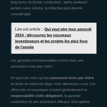
long terme du bonus conducteur : après quelques
années sans sinistre, la réduction peut devenir
considérable.
Lire cet article :
Qui veut etre mon associé
2024 : découvrez les nouveaux
investisseurs et les projets les plus fous
de l’année
Les garanties incontournables même dans une
assurance moto pas chère
On pourrait croire qu’une
assurance moto pas chère
se limite au minimum légal, mais détrompez-vous. Les
offres très économiques incluent généralement la
responsabilité civile obligatoire
, la garantie
conducteur et une assistance efficace. Des options