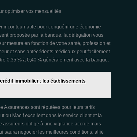
our optimiser vos mensualités
er incontournable pour conquérir une économie
ouvent proposée par la banque, la délégation vous
 sur mesure en fonction de votre santé, profession et
meur et sans antécédents médicaux peut facilement
ntre 0,35 % à 0,40 % généralement avec la banque.
rédit immobilier : les établissements
Assurances sont réputées pour leurs tarifs
t ou Macif excellent dans le service client et la
tre assureurs oblige à une vigilance accrue mais
ui saura négocier les meilleures conditions, allié