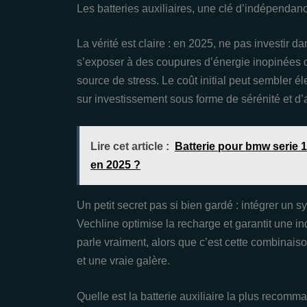
Les batteries auxiliaires, une clé d’indépendan
La vérité est claire : en 2025, ne pas investir d
s’exposer à des coupures d’énergie inopinées 
source de stress. Le coût initial peut sembler éle
sur investissement sous forme de sérénité et d
Lire cet article :
Batterie pour bmw serie 1
en 2025 ?
Un petit secret pas si bien gardé : intégrer u
Vechline optimise la recharge et garantit une i
parle vraiment, alors que c’est cette combinaiso
et une vraie galère.
Quelle est la batterie auxiliaire la plus recom