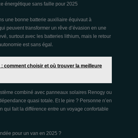
ce énergétique sans faille pour 2025
ans une bonne batterie auxiliaire équivaut à
qui peuvent transformer un rêve d’évasion en une
vé, surtout avec les batteries lithium, mais le retour
’autonomie est sans égal.
 : comment choisir et où trouver la meilleure
n système combiné avec panneaux solaires Renogy ou
ndépendance quasi totale. Et le pire ? Personne n’en
n qui fait la différence entre un voyage confortable
mandée pour un van en 2025 ?