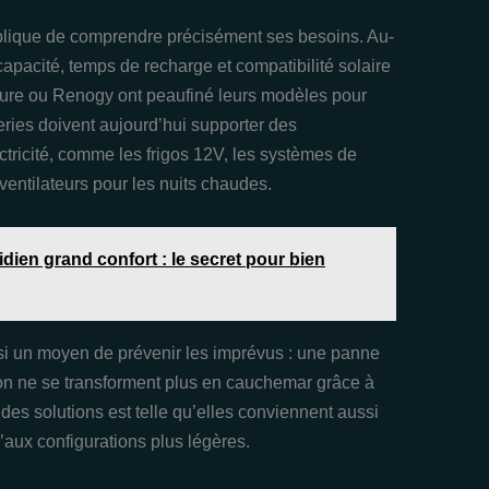
plique de comprendre précisément ses besoins. Au-
 capacité, temps de recharge et compatibilité solaire
re ou Renogy ont peaufiné leurs modèles pour
eries doivent aujourd’hui supporter des
ricité, comme les frigos 12V, les systèmes de
ventilateurs pour les nuits chaudes.
dien grand confort : le secret pour bien
ssi un moyen de prévenir les imprévus : une panne
on ne se transforment plus en cauchemar grâce à
 des solutions est telle qu’elles conviennent aussi
aux configurations plus légères.