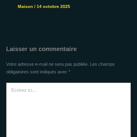
Maison
/
14 octobre 2025
Laisser un commentaire
Votre adresse e-mail ne sera pas publiée.
Les champs
obligatoires sont indiqués avec
*
Écrivez
ici…