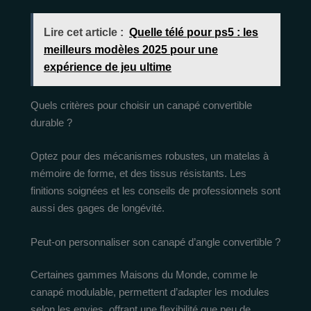
Lire cet article :
Quelle télé pour ps5 : les
meilleurs modèles 2025 pour une
expérience de jeu ultime
Quels critères pour choisir un canapé convertible
durable ?
Optez pour des mécanismes robustes, un matelas à
mémoire de forme, et des tissus résistants. Les
finitions soignées et les conseils de professionnels sont
aussi des gages de longévité.
Peut-on personnaliser son canapé d’angle convertible ?
Certaines gammes Maisons du Monde, comme le
canapé modulable, permettent d’adapter les modules
selon les envies, offrant une flexibilité que peu de