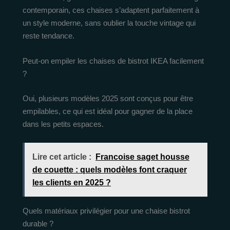
contemporain, ces chaises s’adaptent parfaitement à
un style moderne, sans oublier la touche vintage qui
reste tendance.
Peut-on empiler les chaises de bistrot IKEA facilement
?
Oui, plusieurs modèles 2025 sont conçus pour être
empilables, ce qui est idéal pour gagner de la place
dans les petits espaces.
Lire cet article :
Francoise saget housse
de couette : quels modèles font craquer
les clients en 2025 ?
Quels matériaux privilégier pour une chaise bistrot
durable ?