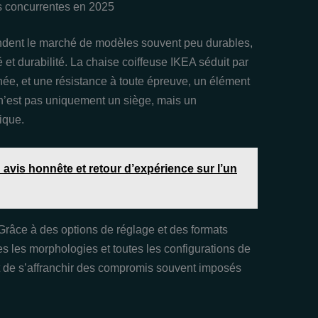
s concurrentes en 2025
dent le marché de modèles souvent peu durables,
et durabilité. La chaise coiffeuse IKEA séduit par
gnée, et une résistance à toute épreuve, un élément
n’est pas uniquement un siège, mais un
ique.
 avis honnête et retour d’expérience sur l’un
 Grâce à des options de réglage et des formats
es les morphologies et toutes les configurations de
met de s’affranchir des compromis souvent imposés