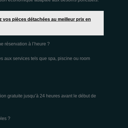
z vos pièces détachées au meilleur prix en
e réservation à l’heure ?
ès aux services tels que spa, piscine ou room
on gratuite jusqu’à 24 heures avant le début de
les ?