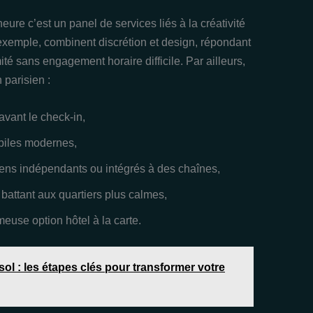
eure c’est un panel de services liés à la créativité
 exemple, combinent discrétion et design, répondant
ité sans engagement horaire difficile. Par ailleurs,
 parisien :
avant le check-in,
obiles modernes,
iens indépendants ou intégrés à des chaînes,
 battant aux quartiers plus calmes,
use option hôtel à la carte.
ol : les étapes clés pour transformer votre