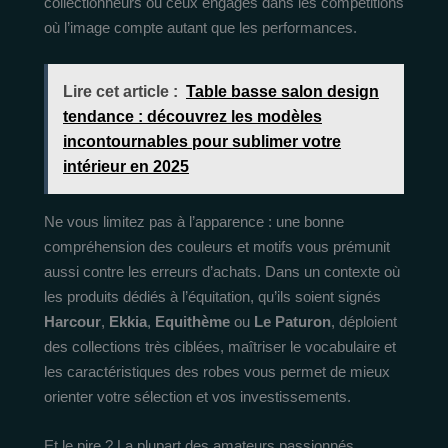
collectionneurs ou ceux engagés dans les compétitions
où l’image compte autant que les performances.
Lire cet article :
Table basse salon design
tendance : découvrez les modèles
incontournables pour sublimer votre
intérieur en 2025
Ne vous limitez pas à l’apparence : une bonne
compréhension des couleurs et motifs vous prémunit
aussi contre les erreurs d’achats. Dans un contexte où
les produits dédiés à l’équitation, qu’ils soient signés
Harcour
,
Ekkia
,
Equithème
ou
Le Paturon
, déploient
des collections très ciblées, maîtriser le vocabulaire et
les caractéristiques des robes vous permet de mieux
orienter votre sélection et vos investissements.
Et le pire ? La plupart des amateurs passionnés