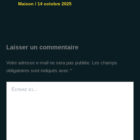
Maison
/
14 octobre 2025
Laisser un commentaire
Votre adresse e-mail ne sera pas publiée.
Les champs
obligatoires sont indiqués avec
*
Écrivez
ici…