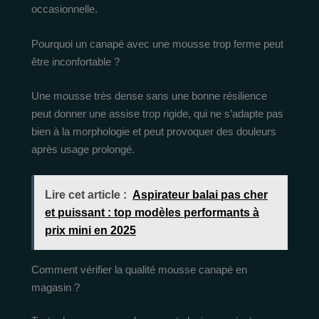
occasionnelle.
Pourquoi un canapé avec une mousse trop ferme peut
être inconfortable ?
Une mousse très dense sans une bonne résilience
peut donner une assise trop rigide, qui ne s’adapte pas
bien à la morphologie et peut provoquer des douleurs
après usage prolongé.
Lire cet article :
Aspirateur balai pas cher
et puissant : top modèles performants à
prix mini en 2025
Comment vérifier la qualité mousse canapé en
magasin ?