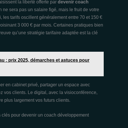
isissent la liberté offerte par
devenir coach
 ne sera pas un salaire figé, mais le fruit de votre
, les tarifs oscillent généralement entre 70 et 150 €
voisinant 3 000 € par mois. Certaines pratiques bien
uve qu’une stratégie tarifaire adaptée est la clé
au : prix 2025, démarches et astuces pour
er en cabinet privé, partager un espace avec
vos clients. Le digital, avec la visioconférence,
e plus largement vos futurs clients.
s clés pour devenir un coach développement