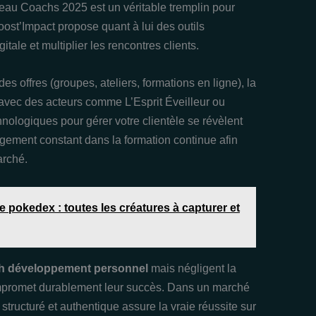
eau Coachs 2025 est un véritable tremplin pour
 Boost’Impact propose quant à lui des outils
tale et multiplier les rencontres clients.
 des offres (groupes, ateliers, formations en ligne), la
avec des acteurs comme L’Esprit Éveilleur ou
hnologiques pour gérer votre clientèle se révèlent
agement constant dans la formation continue afin
arché.
e pokedex : toutes les créatures à capturer et
h développement personnel
mais négligent la
ompromet durablement leur succès. Dans un marché
ructuré et authentique assure la vraie réussite sur