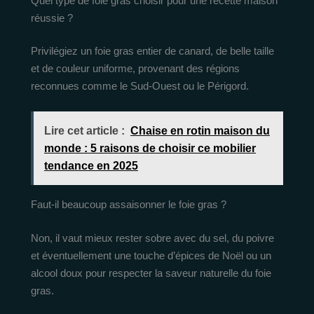
Quel type de foie gras choisir pour une recette maison
réussie ?
Privilégiez un foie gras entier de canard, de belle taille
et de couleur uniforme, provenant des régions
reconnues comme le Sud-Ouest ou le Périgord.
Lire cet article :
Chaise en rotin maison du
monde : 5 raisons de choisir ce mobilier
tendance en 2025
Faut-il beaucoup assaisonner le foie gras ?
Non, il vaut mieux rester sobre avec du sel, du poivre
et éventuellement une touche d’épices de Noël ou un
alcool doux pour respecter la saveur naturelle du foie
gras.