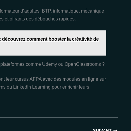
 formateur d’adultes, BTP, informatique, mécanique
es et offrants des débouchés rapides.
 découvrez comment booster la créativité de
es plateformes comme Udemy ou OpenClassrooms ?
t leur cursus AFPA avec des modules en ligne sur
ou LinkedIn Learning pour enrichir leurs
SUIVANT