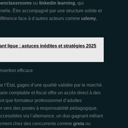
penclassrooms
ou
linkedin learning
, qui
nnelle. Être accompagné par une structure solide et
a différence face à d’autres acteurs comme
udemy
,
t ligue : astuces inédites et stratégies 2025
nsertion efficace
r l’État, gages d’une qualité validée par le marché.
aire comptable et fiscal offre un accès direct à des
ant que formateur professionnel d’adultes
er vers des postes à responsabilité pédagogique.
ccessibles via l’alternance, un duo gagnant mêlant
galement chez des concurrents comme
greta
ou