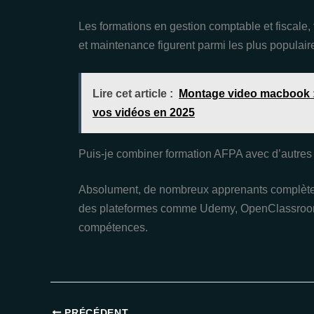
Les formations en gestion comptable et fiscale,
et maintenance figurent parmi les plus populair
Lire cet article :
Montage video macbook :
vos vidéos en 2025
Puis-je combiner formation AFPA avec d’autr
Absolument, de nombreux apprenants complèten
des plateformes comme Udemy, OpenClassrooms 
compétences.
PRÉCÉDENT