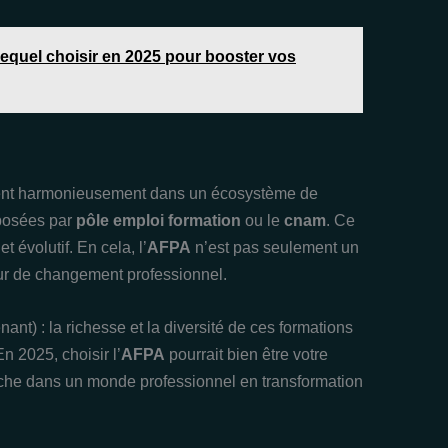
lequel choisir en 2025 pour booster vos
ent harmonieusement dans un écosystème de
posées par
pôle emploi formation
ou le
cnam
. Ce
 évolutif. En cela, l’
AFPA
n’est pas seulement un
seur de changement professionnel.
ant) : la richesse et la diversité de ces formations
 2025, choisir l’
AFPA
pourrait bien être votre
ouche dans un monde professionnel en transformation