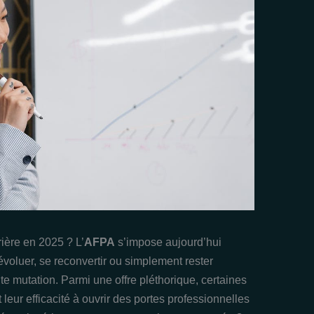
rière en 2025 ? L’
AFPA
s’impose aujourd’hui
voluer, se reconvertir ou simplement rester
te mutation. Parmi une offre pléthorique, certaines
leur efficacité à ouvrir des portes professionnelles