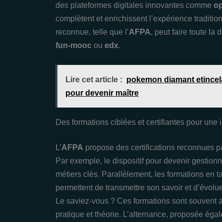
des plateformes digitales innovantes comme
o
complètent et enrichissent l’expérience traditio
reconnue, telle que l’
AFPA
, peut faire toute l
fun-mooc
ou
edx
.
Lire cet article :
pokemon diamant etincelan
pour devenir maître
Des formations ciblées et certifiantes pour une i
L’
AFPA
propose des certifications reconnues pa
Par exemple, le dispositif pour devenir gestionn
métiers clés. Parallèlement, les formations en t
permettent de transmettre son savoir et d’évolu
Le saviez-vous ? Ces formations sont souvent a
pratique et théorie. L’alternance, proposée é