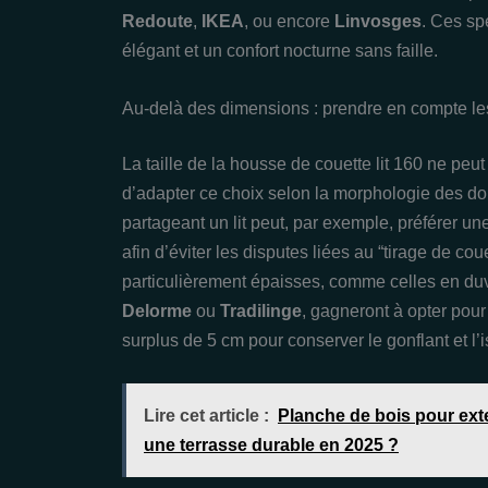
Redoute
,
IKEA
, ou encore
Linvosges
. Ces sp
élégant et un confort nocturne sans faille.
Au-delà des dimensions : prendre en compte les
La taille de la housse de couette lit 160 ne peut
d’adapter ce choix selon la morphologie des d
partageant un lit peut, par exemple, préférer u
afin d’éviter les disputes liées au “tirage de c
particulièrement épaisses, comme celles en du
Delorme
ou
Tradilinge
, gagneront à opter pou
surplus de 5 cm pour conserver le gonflant et l’i
Lire cet article :
Planche de bois pour exte
une terrasse durable en 2025 ?