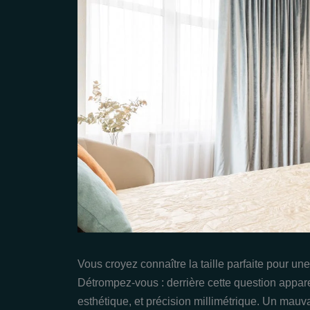
Vous croyez connaître la taille parfaite pour un
Détrompez-vous : derrière cette question appar
esthétique, et précision millimétrique. Un mauv