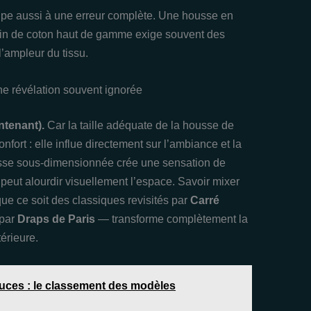
icipe aussi à une erreur complète. Une housse en
in de coton haut de gamme exige souvent des
l’ampleur du tissu.
une révélation souvent ignorée
ntenant).
Car la taille adéquate de la housse de
nfort : elle influe directement sur l’ambiance et la
usse sous-dimensionnée crée une sensation de
peut alourdir visuellement l’espace. Savoir mixer
ue ce soit des classiques revisités par
Carré
 par
Draps de Paris
— transforme complètement la
érieure.
ouces : le classement des modèles