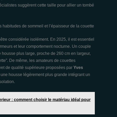
écialistes suggèrent cette taille pour allier un tombé
 habitudes de sommeil et l’épaisseur de la couette
 être considérée isolément. En 2025, il est essentiel
ormeurs et leur comportement nocturne. Un couple
ne housse plus large, proche de 260 cm en largeur,
ouette”. De même, les amateurs de couettes
vet de qualité supérieure proposées par
Yves
r une housse légèrement plus grande intégrant un
solation.
rieur : comment choisir le matériau idéal pour