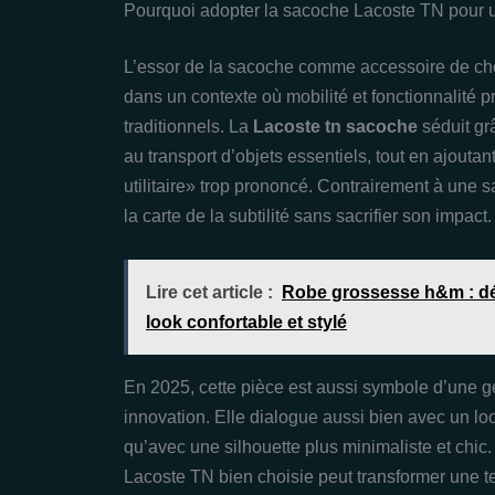
Pourquoi adopter la sacoche Lacoste TN pour u
L’essor de la sacoche comme accessoire de choi
dans un contexte où mobilité et fonctionnalité 
traditionnels. La
Lacoste tn sacoche
séduit gr
au transport d’objets essentiels, tout en ajoutan
utilitaire» trop prononcé. Contrairement à un
la carte de la subtilité sans sacrifier son impact.
Lire cet article :
Robe grossesse h&m : dé
look confortable et stylé
En 2025, cette pièce est aussi symbole d’une gén
innovation. Elle dialogue aussi bien avec un l
qu’avec une silhouette plus minimaliste et chi
Lacoste TN bien choisie peut transformer une te