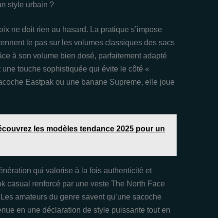
n style urbain ?
x ne doit rien au hasard. La pratique s’impose
prennent le pas sur les volumes classiques des sacs
âce à son volume bien dosé, parfaitement adapté
t une touche sophistiquée qui évite le côté «
e sacoche Eastpak ou une banane Supreme, elle joue
couvrez les modèles tendance 2025 pour un
ération qui valorise à la fois authenticité et
ook casual renforcé par une veste The North Face
c. Les amateurs du genre savent qu’une sacoche
nue en une déclaration de style puissante tout en