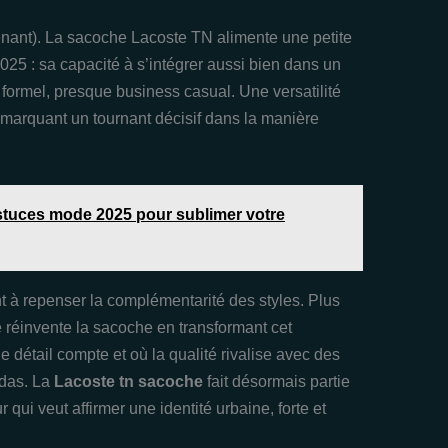
tenant). La sacoche Lacoste TN alimente une petite
2025 : sa capacité à s’intégrer aussi bien dans un
 formel, presque business casual. Une versatilité
, marquant un tournant décisif dans la manière
astuces mode 2025 pour sublimer votre
ant à repenser la complémentarité des styles. Plus
e réinvente la sacoche en transformant cet
e détail compte et où la qualité rivalise avec des
idas. La
Lacoste tn sacoche
fait désormais partie
 qui veut affirmer une identité urbaine, forte et