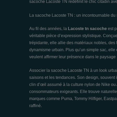
sacoche Lacoste TN redéfinit le chic citadin a
La sacoche Lacoste TN : un incontournable du 
Au fil des années, la
Lacoste tn sacoche
est p
véritable pièce d’expression stylistique. Conçu
trépidante, elle allie des matériaux nobles, des
dynamisme urbain. Plus qu’un simple sac, elle 
veulent affirmer leur présence dans le paysage 
Associer la sacoche Lacoste TN à un look urbain,
saisons et les tendances. Son design, souvent i
clin d’œil assumé à la culture nylon de Nike ou
consommateurs exigeants. Elle trouve naturell
marques comme Puma, Tommy Hilfiger, Eastpak
raffiné.