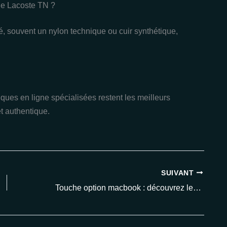
che Lacoste TN ?
é, souvent un nylon technique ou cuir synthétique,
iques en ligne spécialisées restent les meilleurs
t authentique.
SUIVANT
Touche option macbook : découvrez les fonctions cachées qui décuplent votre productivité en 2025