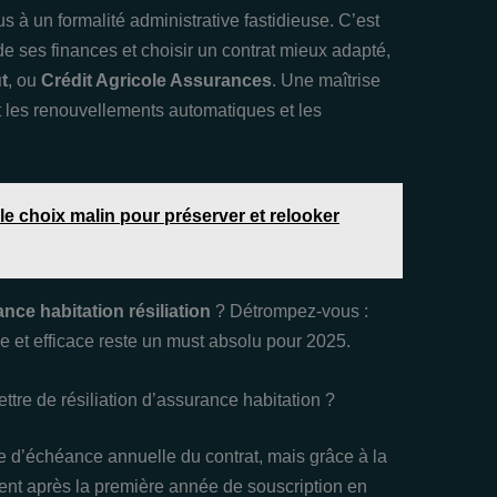
us à un formalité administrative fastidieuse. C’est
de ses finances et choisir un contrat mieux adapté,
t
, ou
Crédit Agricole Assurances
. Une maîtrise
 les renouvellements automatiques et les
le choix malin pour préserver et relooker
ance habitation résiliation
? Détrompez-vous :
ale et efficace reste un must absolu pour 2025.
ettre de résiliation d’assurance habitation ?
e d’échéance annuelle du contrat, mais grâce à la
oment après la première année de souscription en