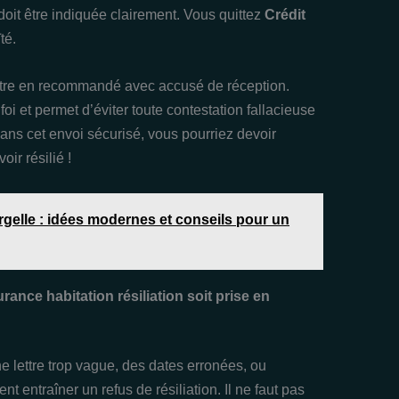
n doit être indiquée clairement. Vous quittez
Crédit
té.
ettre en recommandé avec accusé de réception.
i et permet d’éviter toute contestation fallacieuse
sans cet envoi sécurisé, vous pourriez devoir
ir résilié !
rgelle : idées modernes et conseils pour un
rance habitation résiliation soit prise en
e lettre trop vague, des dates erronées, ou
 entraîner un refus de résiliation. Il ne faut pas