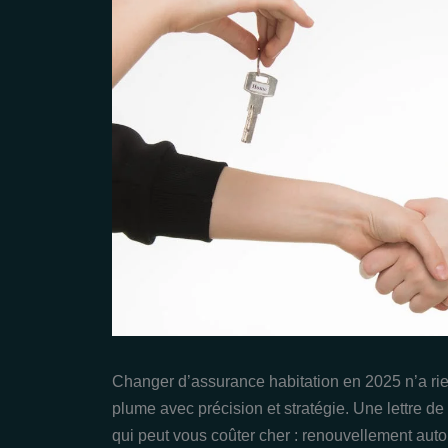
Changer d’assurance habitation en 2025 n’a rie
plume avec précision et stratégie. Une lettre de 
qui peut vous coûter cher : renouvellement aut