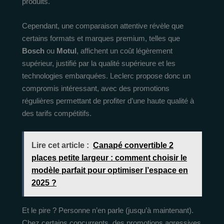
produits.
Cependant, une comparaison attentive révèle que
certains formats et marques premium, telles que
Bosch
ou
Motul
, affichent un coût légèrement
supérieur, justifié par la qualité supérieure et les
technologies embarquées. Leclerc propose donc un
compromis intéressant, avec des promotions
régulières permettant de profiter d’une haute qualité à
des tarifs compétitifs.
Lire cet article :
Canapé convertible 2
places petite largeur : comment choisir le
modèle parfait pour optimiser l’espace en
2025 ?
Et le pire ? Personne n’en parle (jusqu’à maintenant).
Chez certains concurrents, des promotions agressives