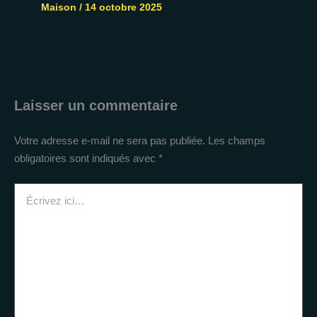
Maison
/
14 octobre 2025
Laisser un commentaire
Votre adresse e-mail ne sera pas publiée.
Les champs
obligatoires sont indiqués avec
*
Écrivez
ici…