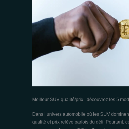
Meilleur SUV qualité/prix : découvrez les 5 mo
Dans l’univers automobile où les SUV dominent 
qualité et prix relève parfois du défi. Pourtan