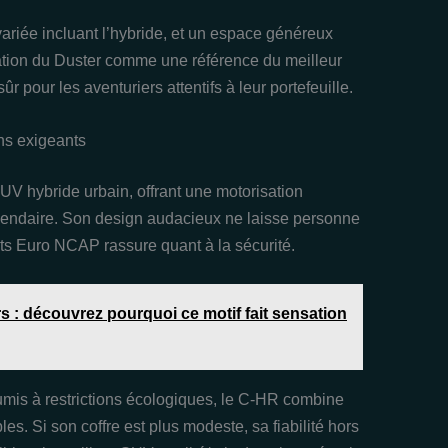
ariée incluant l’hybride, et un espace généreux
ation du Duster comme une référence du meilleur
r pour les aventuriers attentifs à leur portefeuille.
ins exigeants
V hybride urbain, offrant une motorisation
légendaire. Son design audacieux ne laisse personne
sts Euro NCAP rassure quant à la sécurité.
s : découvrez pourquoi ce motif fait sensation
umis à restrictions écologiques, le C-HR combine
s. Si son coffre est plus modeste, sa fiabilité hors