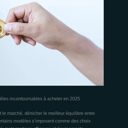
dèles incontournables à acheter en 2025
le marché, dénicher le meilleur équilibre entre
t, certains modèles s’imposent comme des choix