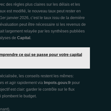
ec des règles plus claires sur les délais et les
taux est modifié, le nouveau taux peut rester en
er janvier 2026, c’est le taux issu de la dernière
éévaluation peut être nécessaire si les revenus de
ait largement relayée par les synthèses publiées
alyses de
Capital
.
mprendre ce qui se passe pour votre capital
écialisée, les conseils restent les mêmes:
turs et agir rapidement via
Impots.gouv.fr
pour
ctif est clair: garder le contrôle sur le flux
ui plombent le budget.
nant).