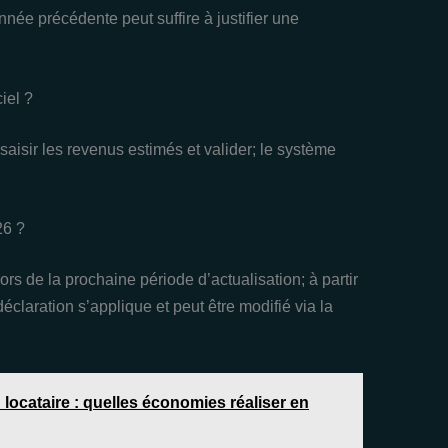
nnée précédente peut suffire à justifier une
iel ?
aisir les revenus estimés et valider; le système
26 ?
ors de la prochaine période d’actualisation; à partir
déclaration s’applique et peut être modifié via la
 locataire : quelles économies réaliser en