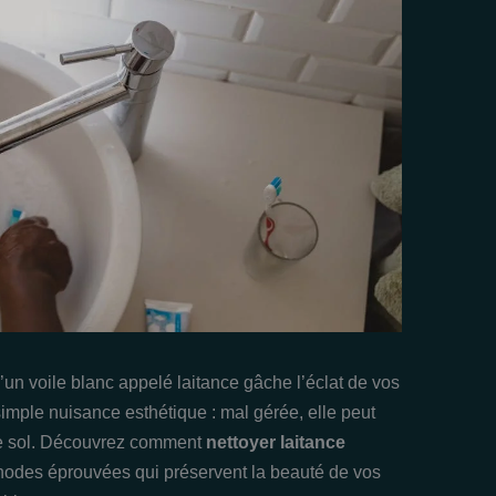
’un voile blanc appelé laitance gâche l’éclat de vos
 simple nuisance esthétique : mal gérée, elle peut
otre sol. Découvrez comment
nettoyer laitance
hodes éprouvées qui préservent la beauté de vos