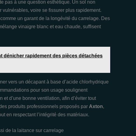
ite pas à une question esthétique. Un sol non
r vulnérables, voire se fissurer plus rapidement.
t comme un garant de la longévité du carrelage. Des
mélange vinaigre blanc et eau chaude, suffisent
nt dénicher rapidement des pièces détachées
ourner vers un décapant à base d’acide chlorhydrique
commandations pour son usage soulignent
 et d’une bonne ventilation, afin d’éviter tout
 des produits professionnels proposés par
Axton
,
ut en respectant l’intégrité des matériaux.
i de la laitance sur carrelage