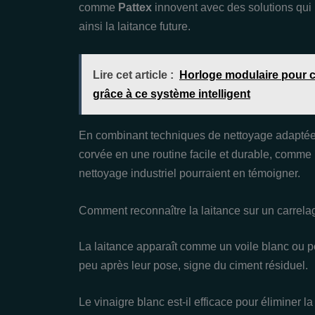
comme
Pattex
innovent avec des solutions qui 
ainsi la laitance future.
Lire cet article :
Horloge modulaire pour c
grâce à ce système intelligent
En combinant techniques de nettoyage adaptées
corvée en une routine facile et durable, comme 
nettoyage industriel pourraient en témoigner.
Comment reconnaître la laitance sur un carrela
La laitance apparaît comme un voile blanc ou p
peu après leur pose, signe du ciment résiduel.
Le vinaigre blanc est-il efficace pour éliminer la