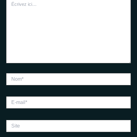
ici…
Nom*
E-
mail*
Site