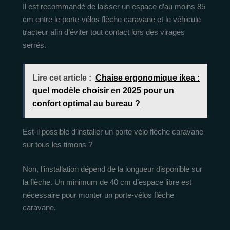
Il est recommandé de laisser un espace d’au moins 85
cm entre le porte-vélos flèche caravane et le véhicule
tracteur afin d’éviter tout contact lors des virages
serrés.
Lire cet article :
Chaise ergonomique ikea :
quel modèle choisir en 2025 pour un
confort optimal au bureau ?
Est-il possible d’installer un porte vélo flèche caravane
sur tous les timons ?
Non, l’installation dépend de la longueur disponible sur
la flèche. Un minimum de 40 cm d’espace libre est
nécessaire pour monter un porte-vélos flèche
caravane.