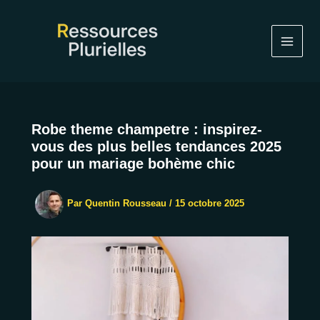
Aller
au
contenu
Robe theme champetre : inspirez-
vous des plus belles tendances 2025
pour un mariage bohème chic
Par
Quentin Rousseau
/
15 octobre 2025