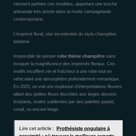
viennent parfaire ces modèles, apportant une touche
artisanale très prisée dans la mode campagnarde
contemporaine.
L’imprimé floral, star incontestée du style champêtre
bohème
Impossible de penser
robe thème champêtre
sans
évoquer la magnificence des imprimés floraux. Ces
motifs insufflent vie et fraîcheur à une robe tout en
véhiculant une atmosphère profondément romantique.
En 2025, on voit une explosion d’interprétations fleuries
allant des petites fleurs discrètes aux larges dessins
éclatants, toutes sublimées par des palettes pastel,
corail, ou encore beige.
Lire cet article :
Prothésiste ongulaire à