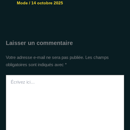
Mode
/
14 octobre 2025
Laisser un commentaire
Votre adresse e-mail ne sera pas publiée.
Les champs
obligatoires sont indiqués avec
*
Écrivez
ici…