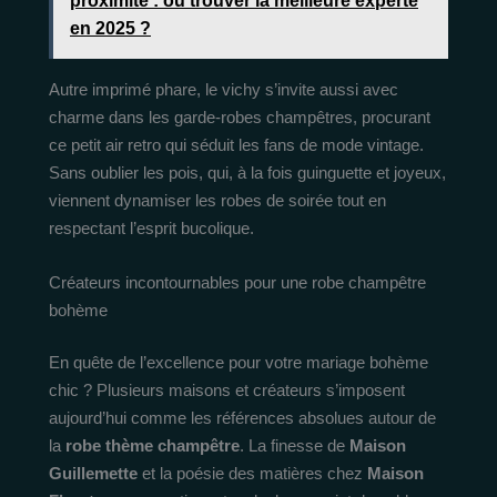
proximité : où trouver la meilleure experte
en 2025 ?
Autre imprimé phare, le vichy s’invite aussi avec
charme dans les garde-robes champêtres, procurant
ce petit air retro qui séduit les fans de mode vintage.
Sans oublier les pois, qui, à la fois guinguette et joyeux,
viennent dynamiser les robes de soirée tout en
respectant l’esprit bucolique.
Créateurs incontournables pour une robe champêtre
bohème
En quête de l’excellence pour votre mariage bohème
chic ? Plusieurs maisons et créateurs s’imposent
aujourd’hui comme les références absolues autour de
la
robe thème champêtre
. La finesse de
Maison
Guillemette
et la poésie des matières chez
Maison