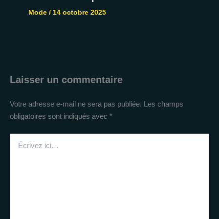
Mode
/
14 octobre 2025
Laisser un commentaire
Votre adresse e-mail ne sera pas publiée.
Les champs
obligatoires sont indiqués avec
*
Écrivez
ici…