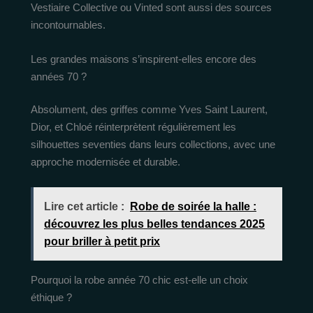
Vestiaire Collective ou Vinted sont aussi des sources
incontournables.
Les grandes maisons s’inspirent-elles encore des
années 70 ?
Absolument, des griffes comme Yves Saint Laurent,
Dior, et Chloé réinterprètent régulièrement les
silhouettes seventies dans leurs collections, avec une
approche modernisée et durable.
Lire cet article :
Robe de soirée la halle :
découvrez les plus belles tendances 2025
pour briller à petit prix
Pourquoi la robe année 70 chic est-elle un choix
éthique ?