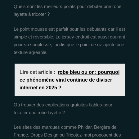
Quels sont les meilleurs points pour débuter une robe
layette à tricoter ?
Le point mousse est parfait pour les débutants car il est
simple et réversible. Le jersey endroit est aussi courant
pour sa souplesse, tandis que le point de riz ajoute une
texture agréable.
Lire cet article :
robe bleu ou or : pourquoi
ce phénomène viral continue de diviser
internet en 2025 ?
Où trouver des explications gratuites fiables pour
tricoter une robe layette ?
Les sites des marques comme Phildar, Bergère de
France, Drops Design ou Tricotez-moi proposent des