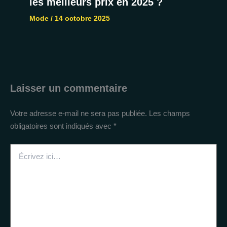
les meilleurs prix en 2025 ?
Mode
/
14 octobre 2025
Laisser un commentaire
Votre adresse e-mail ne sera pas publiée.
Les champs
obligatoires sont indiqués avec
*
Écrivez
ici…