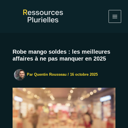
Aller
au
contenu
Robe mango soldes : les meilleures
affaires à ne pas manquer en 2025
Par
Quentin Rousseau
/
16 octobre 2025