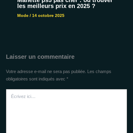
Manette ps5 pas cher : où trouver
les meilleurs prix en 2025 ?
Mode
/
14 octobre 2025
Laisser un commentaire
Votre adresse e-mail ne sera pas publiée.
Les champs
obligatoires sont indiqués avec
*
Écrivez
ici…