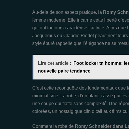
Au-delà de son aspect pratique, la
Romy Schnei
femme moderne. Elle incarne cette liberté d’espri
qui ont toujours caractérisé l’actrice. Alors qu
Jacquemus ou Claudie Pierlot peaufinent leurs co
style épuré rappelle que l’élégance ne se mesure
Lire cet article :
Foot locker tn homme: le
nouvelle paire tendance
C’est cette reconquête des fondamentaux que la 
minimalisme. La robe, d’un blanc cassé pur, év
une coupe qui flatte sans complexité. Une répo
colorées, un nostalgique clin d’œil aux films cul
Comment la robe de
Romy Schneider dans La