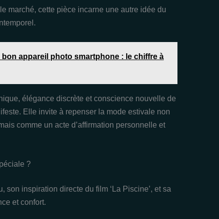
le marché, cette pièce incarne une autre idée du
’intemporel.
bon appareil photo smartphone : le chiffre à
phique, élégance discrète et conscience nouvelle de
ifeste. Elle invite à repenser la mode estivale non
ais comme un acte d’affirmation personnelle et
péciale ?
 son inspiration directe du film ‘La Piscine’, et sa
ce et confort.