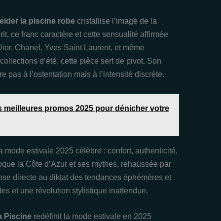
der la piscine robe
cristallise l’image de la
t, ce franc caractère et cette sensualité affirmée
e Dior, Chanel, Yves Saint Laurent, et même
llections d’été, cette pièce sert de pivot. Son
 pas à l’ostentation mais à l’intensité discrète.
s meilleures promos 2025 pour dénicher votre
mode estivale 2025 célèbre : confort, authenticité,
oque la Côte d’Azur et ses mythes, rehaussée par
nse directe au diktat des tendances éphémères et
tes et une révolution stylistique inattendue.
 Piscine
redéfinit la mode estivale en 2025