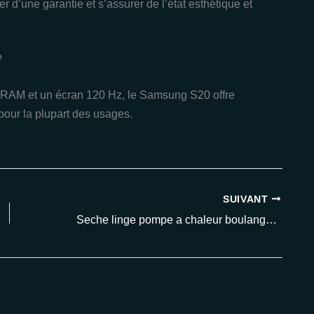
cier d’une garantie et s’assurer de l’état esthétique et
?
 RAM et un écran 120 Hz, le Samsung S20 offre
pour la plupart des usages.
SUIVANT
Seche linge pompe a chaleur boulanger : découvrez les meilleurs modèles et promos en 2025