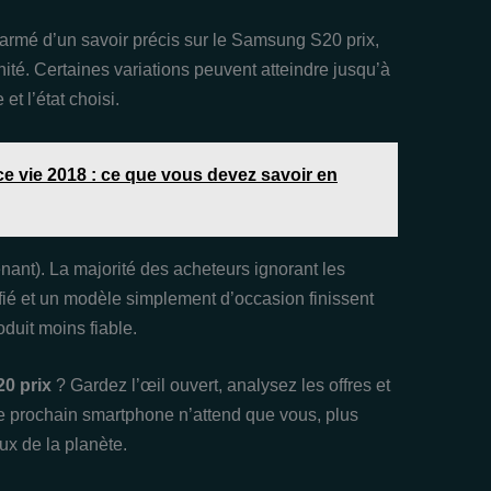
armé d’un savoir précis sur le Samsung S20 prix,
ité. Certaines variations peuvent atteindre jusqu’à
t l’état choisi.
ce vie 2018 : ce que vous devez savoir en
nant). La majorité des acheteurs ignorant les
ifié et un modèle simplement d’occasion finissent
duit moins fiable.
0 prix
? Gardez l’œil ouvert, analysez les offres et
re prochain smartphone n’attend que vous, plus
ux de la planète.