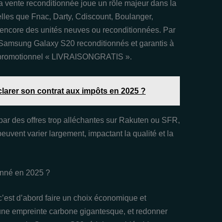
 la vente reconditionnée joue un rôle majeur dans la
telles que Fnac, Darty, Cdiscount, Boulanger,
ncore des unités neuves ou reconditionnées. Par
 Samsung Galaxy S20 reconditionnés et garantis à
de promotionnel « LIVRAISONGRATIS ».
éclarer son contrat aux impôts en 2025 ?
par des offres trop alléchantes sur Rakuten ou SFR,
peuvent varier largement, impactant la qualité et la
onné en 2025 ?
’est d’abord faire un choix économique et
une empreinte carbone gigantesque, et redonner