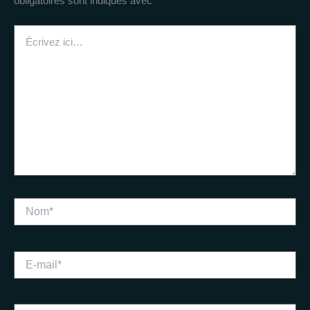
obligatoires sont indiqués avec
*
Écrivez
ici…
Nom*
E-
mail*
Site