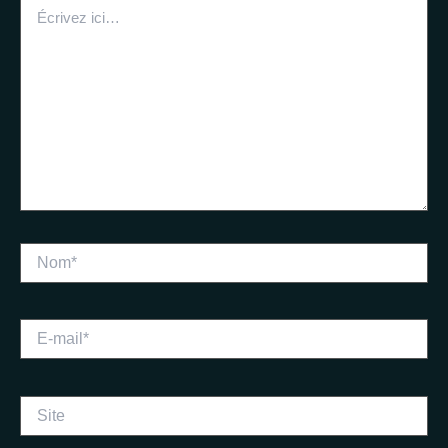
Écrivez
ici…
Nom*
E-
mail*
Site