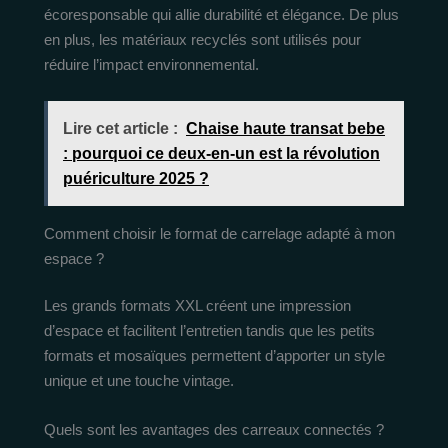
écoresponsable qui allie durabilité et élégance. De plus
en plus, les matériaux recyclés sont utilisés pour
réduire l’impact environnemental.
Lire cet article :
Chaise haute transat bebe
: pourquoi ce deux-en-un est la révolution
puériculture 2025 ?
Comment choisir le format de carrelage adapté à mon
espace ?
Les grands formats XXL créent une impression
d’espace et facilitent l’entretien tandis que les petits
formats et mosaïques permettent d’apporter un style
unique et une touche vintage.
Quels sont les avantages des carreaux connectés ?