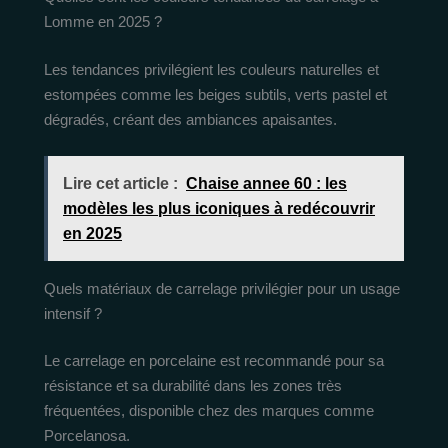
Lomme en 2025 ?
Les tendances privilégient les couleurs naturelles et
estompées comme les beiges subtils, verts pastel et
dégradés, créant des ambiances apaisantes.
Lire cet article :
Chaise annee 60 : les
modèles les plus iconiques à redécouvrir
en 2025
Quels matériaux de carrelage privilégier pour un usage
intensif ?
Le carrelage en porcelaine est recommandé pour sa
résistance et sa durabilité dans les zones très
fréquentées, disponible chez des marques comme
Porcelanosa.