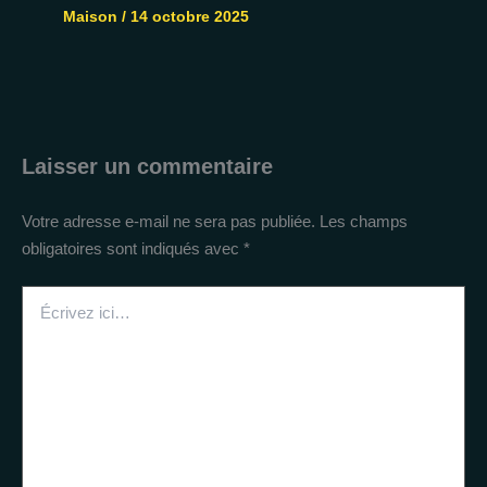
Maison
/
14 octobre 2025
Laisser un commentaire
Votre adresse e-mail ne sera pas publiée.
Les champs
obligatoires sont indiqués avec
*
Écrivez
ici…