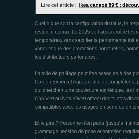
Lire cet article :
Ikea canapé 89 € : décou
Quelle que soit la configuration du talus, le re
restent cruciaux. Le 2025 voit aussi croître les
temporaires, sans sacrifier la performance ini
varier et que des promotions ponctuelles, nota
les distributeurs partenaires.
La toile de paillage peut être associée à des 
Garden Expert et Agrotex, afin de compléter la p
qui cherchent une couverture esthétique, les fi
Cap Vert ou NaturOvert offrent des teintes discrè
compatibles avec les usages en serre ou en ter
Et le pire ? Personne n’en parle (jusqu’à mainte
grammage, tension de pose et entretien régulier 