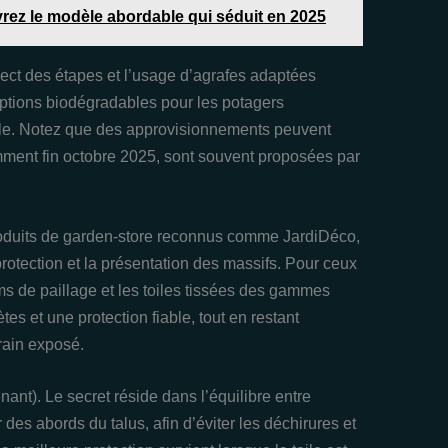
vrez le modèle abordable qui séduit en 2025
spect des étapes et l’usage d’agrafes adaptées
 options biodégradables pour les potagers
tiale. Notez que des approvisionnements peuvent
mment fin octobre 2025, sont souvent proposées par
produits de garden-store reconnus comme JardiDéco,
rotection et la présentation des massifs. Pour ceux
lms de paillage et les toiles tissées des gammes
tes et une protection fiable, tout en restant
rain exposé.
nant). Le secret réside dans l’équilibre entre
des abords du talus, afin d’éviter les déchirures et