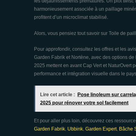
les déjaunissements prématurés. Un plot twist: la
harmonieusement associée à un paillage minéral 
profitent d’un microclimat stabilisé.
Alors, vous pensiez tout savoir sur Toile de pail
Pour approfondir, consultez les offres et les av
Garden Fabrik et Nortène, avec des options de 
2025 mettent en avant Cap Vert et NaturOvert po
performance et intégration visuelle dans le pay
Lire cet article :
Pose linoleum sur carrela
2025 pour rénover votre sol facilement
Et pour aller plus loin, découvrez ces ressource
Garden Fabrik
,
Ubbink
,
Garden Expert
,
Bâche 