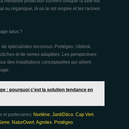
 meilleure protection survient lorsque la toile est
ou organique, là où le sol respire et les racines
lage talus ?
is de spécialistes reconnus: Protégeo, Ubbink,
bâches et de serres adaptées. Les perspectives
ur des installations conceptuelles qui allient
sage.
ge : pourquoi c'est la solution tendance en
s et partenaires:
Nortène
,
JardiDéco
,
Cap Vert
,
Serre
,
NaturOvert
,
Agrotex
,
Protégeo
.