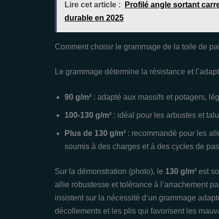
Lire cet article :
Profilé angle sortant carr
durable en 2025
Comment choisir le grammage de la toile de pai
Le grammage détermine la résistance et l’adapta
90 g/m²
: adapté aux massifs et potagers, lég
100-130 g/m²
: idéal pour les arbustes et ta
Plus de 130 g/m²
: recommandé pour les allée
soumis à des charges et à des cycles de pa
Sur la démonstration (photo), le
130 g/m²
est so
allie robustesse et tolérance à l’arrachement par
insistent sur la nécessité d’un grammage adapté
décollements et les plis qui favorisent les mau