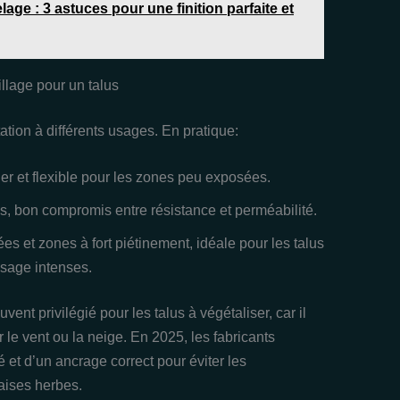
elage : 3 astuces pour une finition parfaite et
llage pour un talus
tion à différents usages. En pratique:
er et flexible pour les zones peu exposées.
lus, bon compromis entre résistance et perméabilité.
s et zones à fort piétinement, idéale pour les talus
ssage intenses.
uvent privilégié pour les talus à végétaliser, car il
 le vent ou la neige. En 2025, les fabricants
 et d’un ancrage correct pour éviter les
vaises herbes.