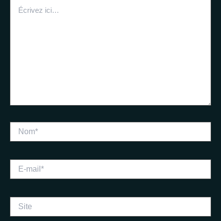
Écrivez
ici…
Nom*
E-
mail*
Site