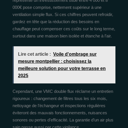
représente un investissement situé entre 4 000 et 8
000€ pose comprise, nettement supérieur à une
ventilation simple flux. Si ces chiffres peuvent refroidir,
gardez en tête que la réduction des besoins en
chauffage peut compenser ces coûts sur le long terme,
surtout dans une maison bien isolée et étanche à l’air.
Lire cet article :
Voile d'ombrage sur
mesure montpellier : choisissez la
meilleure solution pour votre terrasse en
2025
Cependant, une VMC double flux réclame un entretien
rigoureux : changement de filtres tous les six mois,
nettoyage de l’échangeur et inspections régulières
éviteront des mauvais fonctionnements, nuisances
sonores ou pertes d’efficacité. La garantie d’un air plus
sain passe aussi par cette vigilance.