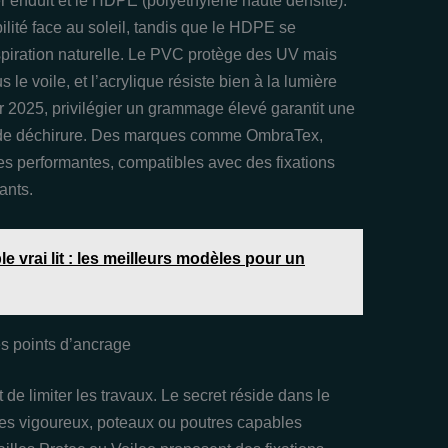
ter enduit et le HDPE (polyéthylène haute densité).
ilité face au soleil, tandis que le HDPE se
spiration naturelle. Le PVC protège des UV mais
e voile, et l’acrylique résiste bien à la lumière
r 2025, privilégier un grammage élevé garantit une
que de déchirure. Des marques comme OmbraTex,
s performantes, compatibles avec des fixations
ants.
e vrai lit : les meilleurs modèles pour un
es points d’ancrage
 de limiter les travaux. Le secret réside dans le
res vigoureux, poteaux ou poutres capables