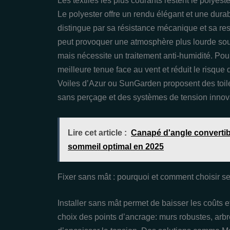
Les textiles les plus courants restent le polyes
Le polyester offre un rendu élégant et une durab
distingue par sa résistance mécanique et sa re
peut provoquer une atmosphère plus lourde sous l
mais nécessite un traitement anti-humidité. Pou
meilleure tenue face au vent et réduit le ris
Voiles d’Azur ou SunGarden proposent des toile
sans perçage et des systèmes de tension innov
Lire cet article :
Canapé d'angle convertibl
sommeil optimal en 2025
Fixer sans mât : pourquoi et comment choisir s
Installer sans mât permet de baisser les coûts et
choix des points d’ancrage: murs robustes, arb