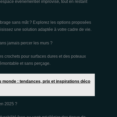
u espace évènementiel improvisé, tout en restant
ombrage sans mât ? Explorez les options proposées
isissez une solution adaptée à votre cadre de vie.
sans jamais percer les murs ?
des crochets pour surfaces dures et des poteaux
 démontable et sans perçage.
 monde : tendances, prix et inspirations déco
 en 2025 ?