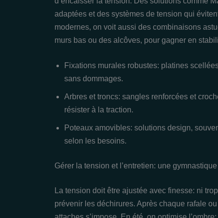
d’encaisser la tension. Des solutions comme Ma
adaptées et des systèmes de tension qui éviten
modernes, on voit aussi des combinaisons astu
murs bas ou des alcôves, pour gagner en stabili
Fixations murales robustes: platines scellées
sans dommages.
Arbres et troncs: sangles renforcées et croc
résister à la traction.
Poteaux amovibles: solutions design, souven
selon les besoins.
Gérer la tension et l’entretien: une gymnastique
La tension doit être ajustée avec finesse: ni tro
prévenir les déchirures. Après chaque rafale o
attaches s’impose. En été, on optimise l’ombre; e