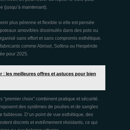
le (jusqu’à maintenant).
venir plus pérenne et flexible si elle est pensée
poteaux amovibles dissimulés dans des pots ou
organisé sans effort et sans compromis esthétique.
 fabricants comme Abrisol, Soltina ou Hespéride
tée pour 2025.
 : les meilleures offres et astuces pour bien
ns “premier choix” combinent pratique et sécurité.
roposent des systèmes de poulies et de sangles
 de faiblesse. D’un point de vue esthétique, des
stent discrets et extrêmement résistants, ce qui