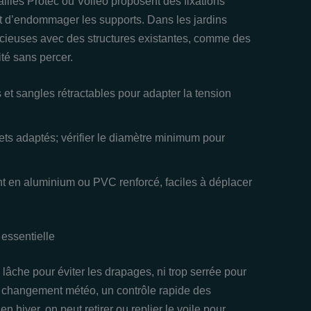
illes Protec ou Voileo proposent des fixations
t d’endommager les supports. Dans les jardins
cieuses avec des structures existantes, comme des
té sans percer.
 et sangles rétractables pour adapter la tension
hets adaptés; vérifier le diamètre minimum pour
t en aluminium ou PVC renforcé, faciles à déplacer
 essentielle
p lâche pour éviter les drapages, ni trop serrée pour
u changement météo, un contrôle rapide des
n hiver, on peut retirer ou replier le voile pour