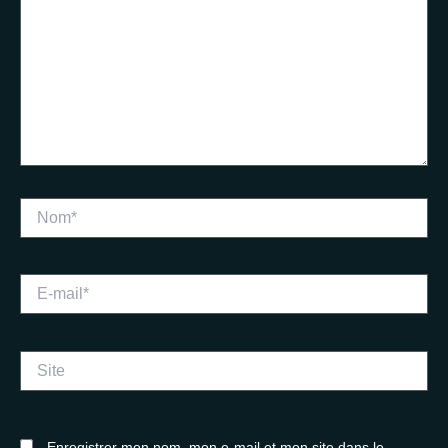
Nom*
E-
mail*
Site
Enregistrer mon nom, mon e-mail et mon site dans le