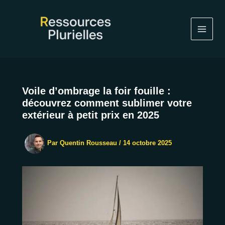
Aller
au
contenu
Voile d’ombrage la foir fouille :
découvrez comment sublimer votre
extérieur à petit prix en 2025
Par
Quentin Rousseau
/
14 octobre 2025