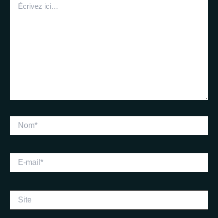
ici…
Nom*
E-
mail*
Site