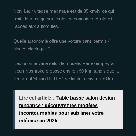
Non. Leur vitesse maximale est de 85 km/h, ce qui
limite leur usage aux routes secondaires et interdit
l’accès aux autoroutes.
Quelle autonomie offre une voiture sans permis 4
places électrique ?
L’autonomie varie selon le modèle. Par exemple, la
Noun Nosmoke propose environ 90 km, tandis que la
Technical Studio LITTLE4 se limite à environ 70 km.
Lire cet article :
Table basse salon design
tendance : découvrez les modèles
incontournables pour sublimer votre
intérieur en 2025