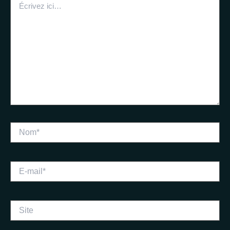
ici…
Nom*
E-
mail*
Site