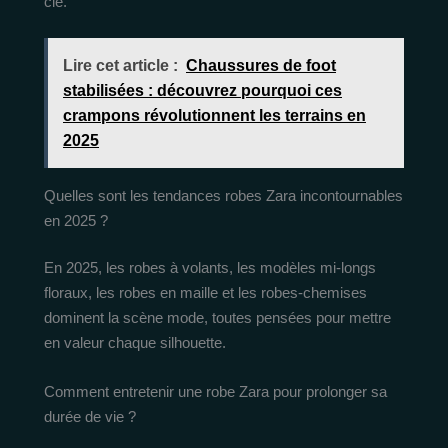
clé.
Lire cet article :
Chaussures de foot
stabilisées : découvrez pourquoi ces
crampons révolutionnent les terrains en
2025
Quelles sont les tendances robes Zara incontournables
en 2025 ?
En 2025, les robes à volants, les modèles mi-longs
floraux, les robes en maille et les robes-chemises
dominent la scène mode, toutes pensées pour mettre
en valeur chaque silhouette.
Comment entretenir une robe Zara pour prolonger sa
durée de vie ?