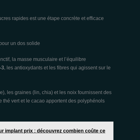
ucres rapides est une étape concrète et efficace
 pour un dos solide
nctif, la masse musculaire et l’équilibre
‑3
, les antioxydants et les fibres qui agissent sur le
les graines (lin, chia) et les noix fournissent des
 thé vert et le cacao apportent des polyphénols
sur implant prix : découvrez combien coûte ce