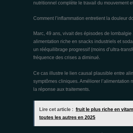
nutritionnel complète le travail du mouvement 
Comment l’inflammation entretient la douleur d
Marc, 49 ans, vivait des épisodes de lombalgi
alimentation riche en snacks industriels et soda
un rééquilibrage progressif (moins d’ultra‑trans
fréquence des crises a diminué.
Ce cas illustre le lien causal plausible entre a
symptômes cliniques. Améliorer l’alimentation 
la réponse aux traitements.
Lire cet article :
fruit le plus riche en vit
toutes les autres en 2025