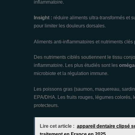
inflammatoire.
Insight :
réduire aliments ultra‑transformés et s
pour limiter les douleurs dorsales.
Aliments anti‑inflammatoires et nutriments clés
Des nutriments ciblés soutiennent le tissu conjo
inflammatoire. Les plus étudiés sont les
oméga
microbiote et la régulation immune.
Les poissons gras (saumon, maquereau, sardine), 
EPA/DHA. Les fruits rouges, légumes colorés, le
protecteurs.
Lire cet article :
appareil dentaire clipsé 
traitement en France en 2025