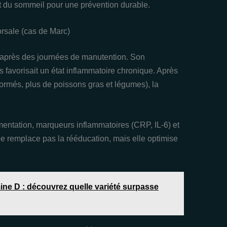
et du sommeil pour une prévention durable.
orsale (cas de Marc)
e après des journées de manutention. Son
s favorisait un état inflammatoire chronique. Après
formés, plus de poissons gras et légumes), la
limentation, marqueurs inflammatoires (CRP, IL‑6) et
ne remplace pas la rééducation, mais elle optimise
amine D : découvrez quelle variété surpasse