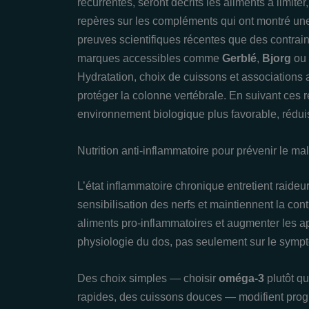
récurrentes, seront décrits les aliments à limiter
repères sur les compléments qui ont montré une 
preuves scientifiques récentes que des contrain
marques accessibles comme
Gerblé
,
Bjorg
ou
Hydratation, choix de cuissons et associations a
protéger la colonne vertébrale. En suivant ces
environnement biologique plus favorable, réduisa
Nutrition anti-inflammatoire pour prévenir le ma
L’état inflammatoire chronique entretient raideu
sensibilisation des nerfs et maintiennent la con
aliments pro‑inflammatoires et augmenter les ap
physiologie du dos, pas seulement sur le symp
Des choix simples — choisir
oméga‑3
plutôt qu
rapides, des cuissons douces — modifient progr