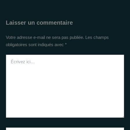
Laisser un commentaire
Votre adresse e-mail ne sera pas publiée.
Les champs
obligatoires sont indiqués avec
*
Écrivez
ici…
Nom*